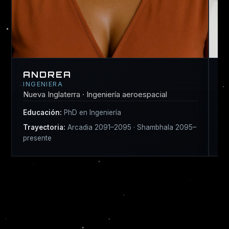
ANDREA
B
INGENIERA
B
Nueva Inglaterra · Ingeniería aeroespacial
Eg
Educación:
PhD en Ingeniería
Ed
Trayectoria:
Arcadia 2091–2095 · Shambhala 2095–
presente
Tr